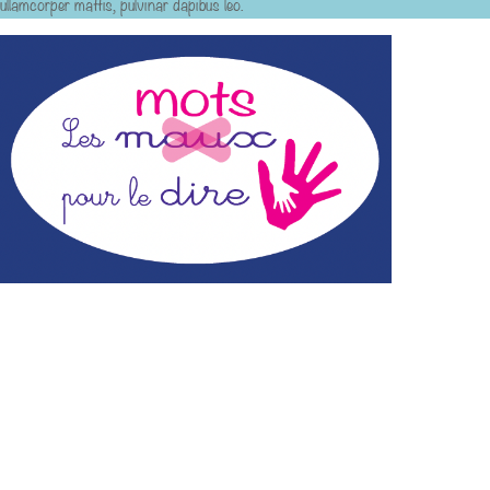
ullamcorper mattis, pulvinar dapibus leo.