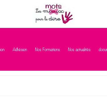
ion
Adhésion
Nos Formations
Nos actualités
docu