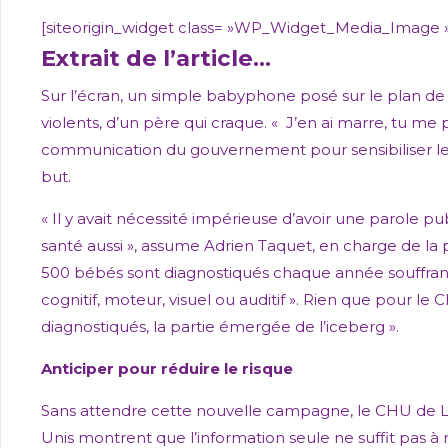
[siteorigin_widget class= »WP_Widget_Media_Image 
Extrait de l’article…
Sur l’écran, un simple babyphone posé sur le plan de t
violents, d’un père qui craque. « J’en ai marre, tu me p
communication du gouvernement pour sensibiliser le
but.
« Il y avait nécessité impérieuse d’avoir une parole pu
santé aussi », assume Adrien Taquet, en charge de la
500 bébés sont diagnostiqués chaque année souffrant d
cognitif, moteur, visuel ou auditif ». Rien que pour l
diagnostiqués, la partie émergée de l’iceberg ».
Anticiper pour réduire le risque
Sans attendre cette nouvelle campagne, le CHU de Li
Unis montrent que l’information seule ne suffit pas à