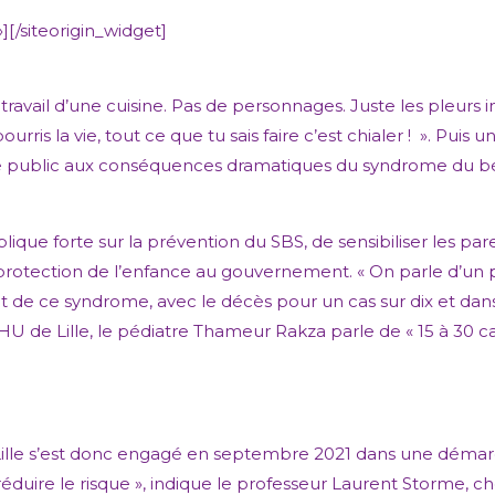
»]
[/siteorigin_widget]
ravail d’une cuisine. Pas de personnages. Juste les pleurs 
ourris la vie, tout ce que tu sais faire c’est chialer ! ». Pu
 public aux conséquences dramatiques du syndrome du bébé
blique forte sur la prévention du SBS, de sensibiliser les p
 protection de l’enfance au gouvernement. « On parle d’un
e ce syndrome, avec le décès pour un cas sur dix et dans t
e CHU de Lille, le pédiatre Thameur Rakza parle de « 15 à 30 
lle s’est donc engagé en septembre 2021 dans une démarche
 réduire le risque », indique le professeur Laurent Storme,